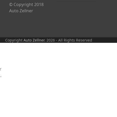
© Copyright 2018
Auto Zellner
Copyright
Auto Zellner.
2026 - All Rights Reserved
r
.