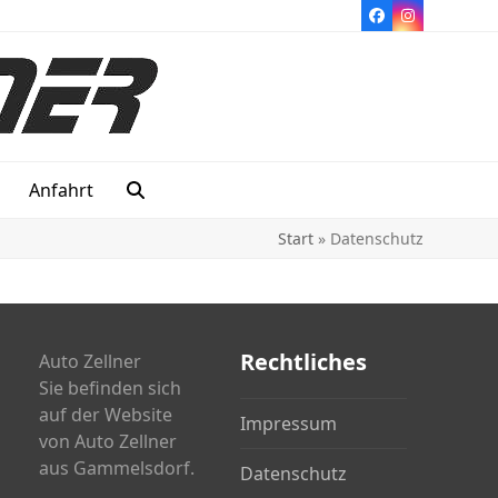
Facebook
Instagram
Anfahrt
Start
»
Datenschutz
Rechtliches
Auto Zellner
Sie befinden sich
auf der Website
Impressum
von Auto Zellner
aus Gammelsdorf.
Datenschutz