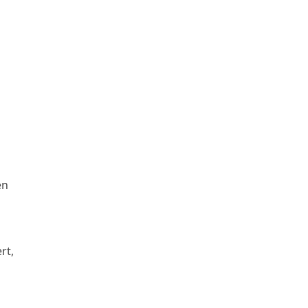
en
rt,