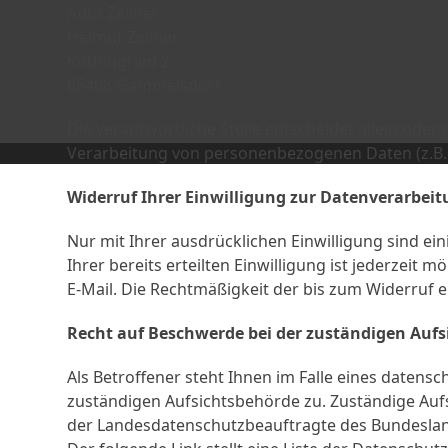
Auto Zellner
Helmut Zellner
Kothingried 2
85408
Gammelsdorf
Die verantwortliche Stelle entscheidet allein od
Verarbeitung von personenbezogenen Daten (z.B. 
Widerruf Ihrer Einwilligung zur Datenverarbei
Nur mit Ihrer ausdrücklichen Einwilligung sind e
Ihrer bereits erteilten Einwilligung ist jederzeit 
E-Mail. Die Rechtmäßigkeit der bis zum Widerruf 
Recht auf Beschwerde bei der zuständigen Auf
Als Betroffener steht Ihnen im Falle eines datens
zuständigen Aufsichtsbehörde zu. Zuständige Aufs
der Landesdatenschutzbeauftragte des Bundesland